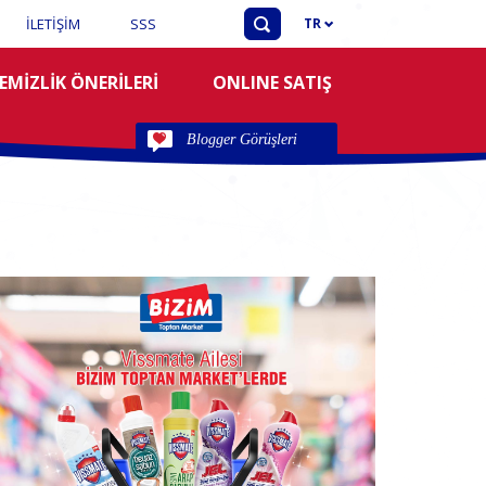
İLETİŞİM
SSS
TR
EMİZLİK ÖNERİLERİ
ONLINE SATIŞ
Blogger Görüşleri