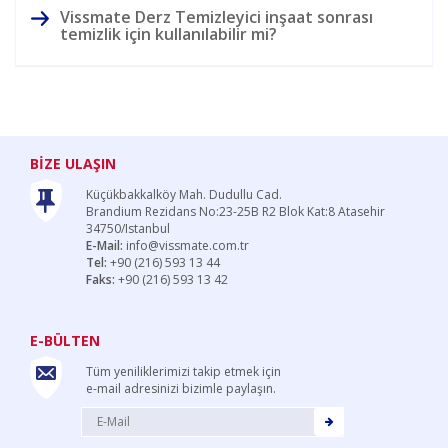
Vissmate Derz Temizleyici inşaat sonrası
temizlik için kullanılabilir mi?
BİZE ULAŞIN
Küçükbakkalköy Mah. Dudullu Cad.
Brandium Rezidans No:23-25B R2 Blok Kat:8 Atasehir
34750/Istanbul
E-Mail:
info@vissmate.com.tr
Tel:
+90 (216) 593 13 44
Faks:
+90 (216) 593 13 42
E-BÜLTEN
Tüm yeniliklerimizi takip etmek için
e-mail adresinizi bizimle paylaşın.